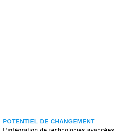
deviennent non seulement des
amplificateurs de son mais aussi des outils
de surveillance de la santé auditive. Cela
ouvre la voie à des innovations futures où
les aides auditives pourraient anticiper les
besoins des patients et ajuster
automatiquement les paramètres en
conséquence.
POTENTIEL DE CHANGEMENT
L’intégration de technologies avancées