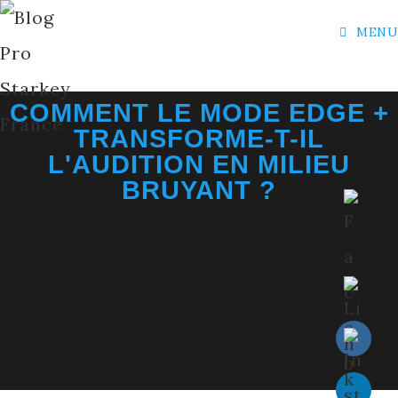
MENU
COMMENT LE MODE EDGE +
TRANSFORME-T-IL
L'AUDITION EN MILIEU
BRUYANT ?